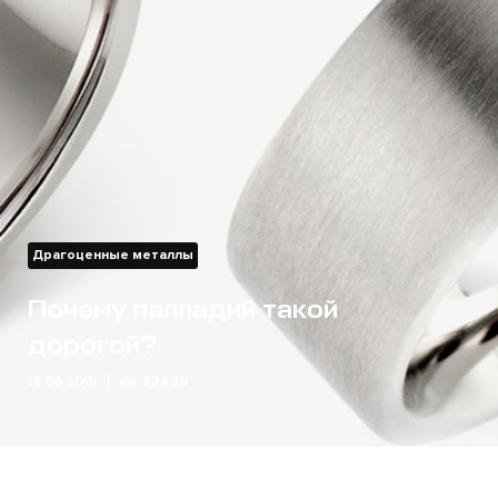
Драгоценные металлы
Почему палладий такой
дорогой?
19.09.2019
82429