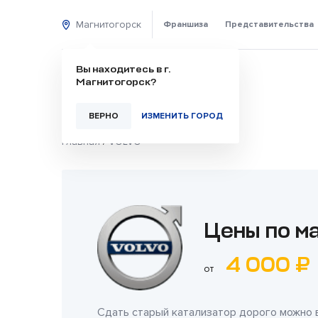
Магнитогорск
Франшиза
Представительства
Вы находитесь в г.
Магнитогорск?
ВЕРНО
ИЗМЕНИТЬ ГОРОД
Главная
/
VOLVO
Цены по м
4 000 ₽
от
Сдать старый катализатор дорого можно 