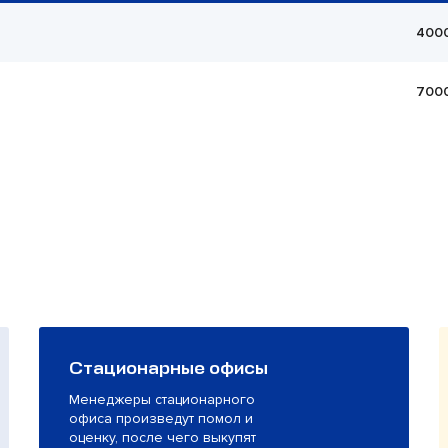
400
700
Стационарные офисы
Менеджеры стационарного
офиса произведут помол и
оценку, после чего выкупят