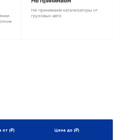
Не принимаем
Не принимаем катализаторы от
янии
грузовых авто
стном
 от (₽)
Цена до (₽)