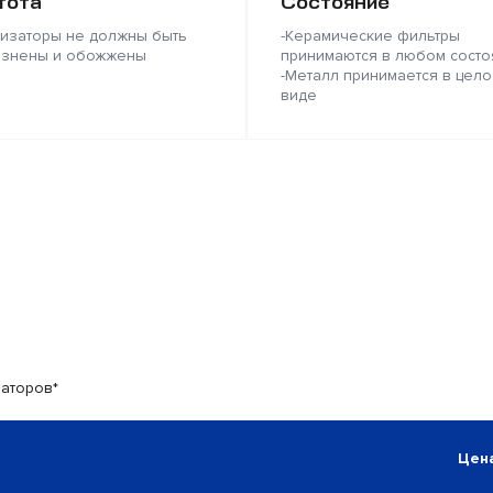
тота
Состояние
лизаторы не должны быть
-Керамические фильтры
язнены и обожжены
принимаются в любом состо
-Металл принимается в цело
виде
заторов*
Цена