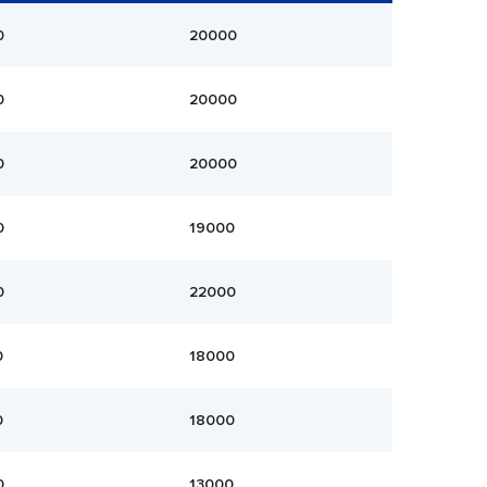
0
20000
0
20000
0
20000
0
19000
0
22000
0
18000
0
18000
0
13000