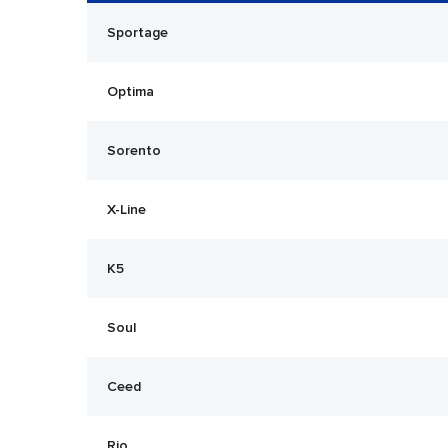
Sportage
Optima
Sorento
X-Line
K5
Soul
Ceed
Rio