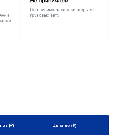
Не принимаем
Не принимаем катализаторы от
янии
грузовых авто
стном
 от (₽)
Цена до (₽)