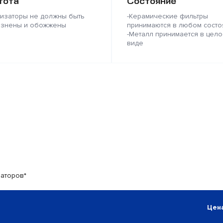
тота
Состояние
лизаторы не должны быть
-Керамические фильтры
язнены и обожжены
принимаются в любом состо
-Металл принимается в цело
виде
заторов*
Цена