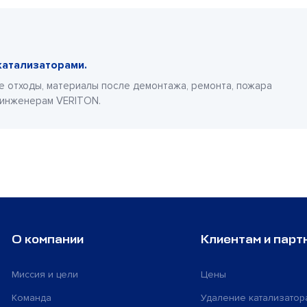
катализаторами.
е отходы, материалы после демонтажа, ремонта, пожара
 инженерам VERITON.
О компании
Клиентам и парт
Миссия и цели
Цены
Команда
Удаление катализатор