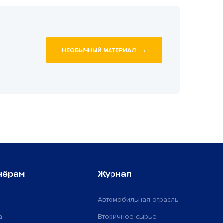
→
НЕОБЫЧНЫЙ МАТЕРИАЛ
нёрам
Журнал
Автомобильная отрасль
а
Вторичное сырье