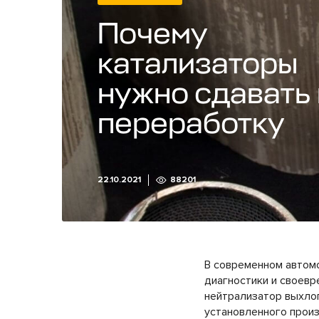
Почему
катализаторы
нужно сдавать 
переработку
22.10.2021
88201
В современном автомо
диагностики и своевр
нейтрализатор выхлоп
установленного прои