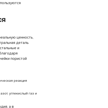
спользуются
ся
реальную ценность,
тральная деталь
стальные и
благодаря
чейки пористой
ическая реакция
зот, углекислый газ и
дия, а в