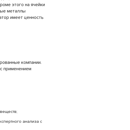
роме этого на ячейки
ные металлы
атор имеет ценность
рованные компании.
 с применением
веществ;
кспертного анализа с