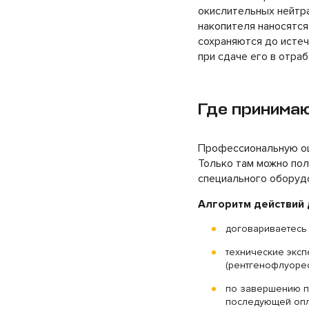
окислительных нейтра
накопителя наносятс
сохраняются до истеч
при сдаче его в отраб
Где принимаю
Профессиональную оц
Только там можно пол
специального оборуд
Алгоритм действий 
договариваетесь 
технические эксп
(рентгенофлуоре
по завершению пр
последующей опл