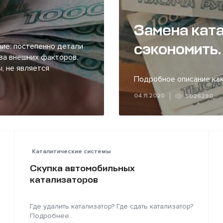
Замена ката
сэкономить.
ие: постепенно детали
за внешних факторов.
, не является
Подробное описание как
04.11.2020
5026280
Каталитические системы
Скупка автомобильных
катализаторов
Где удалить катализатор? Где сдать катализатор?
Подробнее...