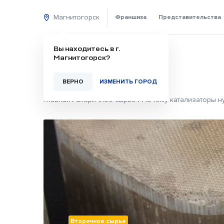
Магнитогорск
Франшиза
Представительства
Вы находитесь в г.
Магнитогорск?
ВЕРНО
ИЗМЕНИТЬ ГОРОД
Главная
/
Вторичное сырье
/
Почему катализаторы н
Вторичное сырье