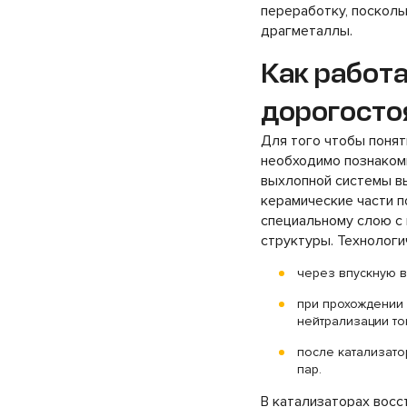
переработку, посколь
драгметаллы.
Как работа
дорогосто
Для того чтобы понят
необходимо познакоми
выхлопной системы в
керамические части 
специальному слою с 
структуры. Технолог
через впускную в
при прохождении
нейтрализации то
после катализато
пар.
В катализаторах восс