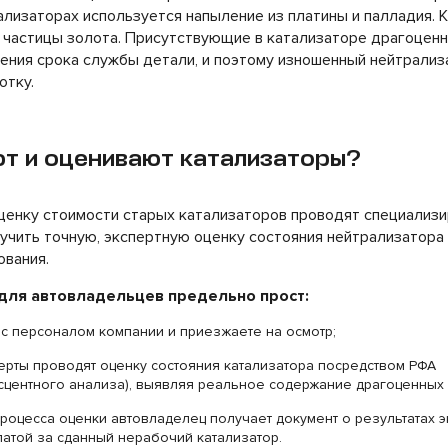
лизаторах используется напыление из платины и палладия. К
я частицы золота. Присутствующие в катализаторе драгоцен
ения срока службы детали, и поэтому изношенный нейтрализ
отку.
т и оценивают катализаторы?
енку стоимости старых катализаторов проводят специализи
учить точную, экспертную оценку состояния нейтрализатора
ования.
для автовладельцев предельно прост:
с персоналом компании и приезжаете на осмотр;
ерты проводят оценку состояния катализатора посредством РФА
сцентного анализа), выявляя реальное содержание драгоценных 
оцесса оценки автовладелец получает документ о результатах э
атой за сданный нерабочий катализатор.