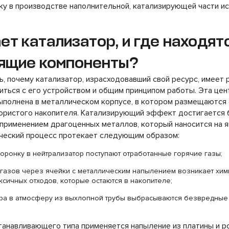
ку в производстве наполнительной, катализирующей части и
ет катализатор, и где находят
ящие компоненты?
ь, почему катализатор, израсходовавший свой ресурс, имеет 
ться с его устройством и общим принципом работы. Эта цен
ыполнена в металлическом корпусе, в котором размещаются 
пористого накопителя. Катализирующий эффект достигается 
применением драгоценных металлов, который наносится на я
ический процесс протекает следующим образом:
оронку в нейтрализатор поступают отработанные горячие газы;
 газов через ячейки с металлическим напылением возникает хим
ксичных отходов, которые остаются в накопителе;
ра в атмосферу из выхлопной трубы выбрасываются безвредные а
танавливающего типа применяется напыление из платины и ро